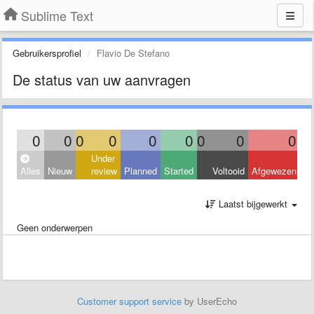
Sublime Text
Gebruikersprofiel
Flavio De Stefano
De status van uw aanvragen
0
0
0
0
0
0
0
0
0
Under
Alles
Nieuw
review
Planned
Started
Voltooid
Afgewezen
Laatst bijgewerkt
Geen onderwerpen
Customer support service
by UserEcho