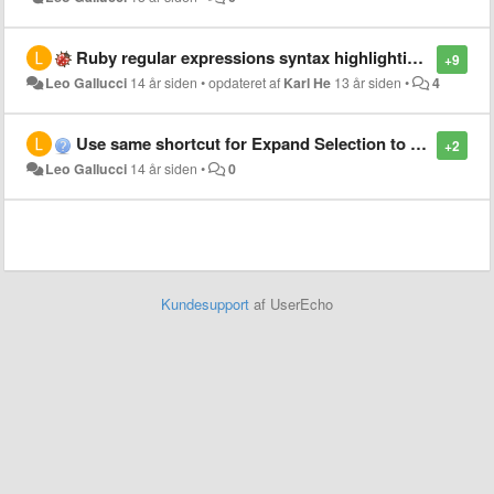
Ruby regular expressions syntax highlighting issue
+9
Leo Gallucci
14 år siden
•
opdateret af
Karl He
13 år siden
•
4
Use same shortcut for Expand Selection to Tag as Expand Selection to Brackets
+2
Leo Gallucci
14 år siden
•
0
Kundesupport
af UserEcho