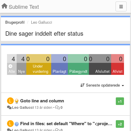
Sublime Text
Brugerprofil
Leo Gallucci
Dine sager inddelt efter status
4
4
0
0
0
0
0
0
0
Under
Alle
Nye
vurdering
Planlagt
Påbegyndt
Afsluttet
Afvist
Seneste opdaterede
Goto line and column
+1
Leo Gallucci
13 år siden
•
0
Find in files: set default "Where" to "<project>"
+2
Leo Gallucci
13 år siden
•
0