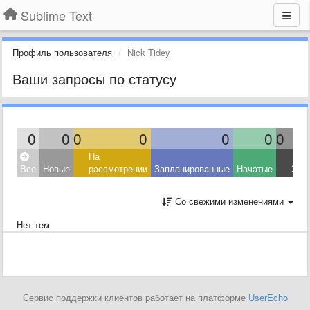
Sublime Text
Профиль пользователя
Nick Tidey
Ваши запросы по статусу
0
0
0
0
0
0
0
На
Все
Новые
рассмотрении
Запланированные
Начатые
Зав
Со свежими изменениями
Нет тем
Сервис поддержки клиентов работает на платформе
UserEcho