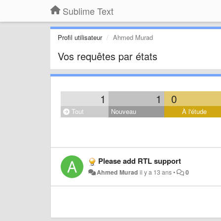
Sublime Text
Profil utilisateur
Ahmed Murad
Vos requêtes par états
1
1
0
Tout
Nouveau
À l'étude
Please add RTL support
Ahmed Murad
il y a 13 ans
•
0