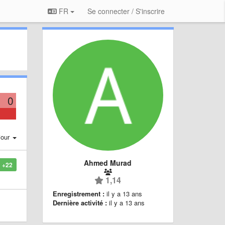
FR
Se connecter / S'inscrire
0
jour
Ahmed Murad
+22
1,14
Enregistrement :
il y a 13 ans
Dernière activité :
il y a 13 ans