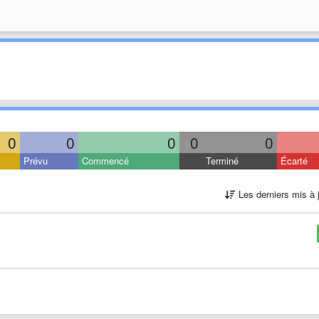
0
0
0
0
0
Prévu
Commencé
Terminé
Écarté
Les derniers mis à 