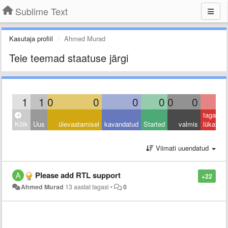
Sublime Text
Kasutaja profiil
Ahmed Murad
Teie teemad staatuse järgi
1
1
0
0
0
0
0
0
0
tagasi
Kõik
Uus
ülevaatamisel
kavandatud
Started
valmis
lükatud
Viimati uuendatud
Please add RTL support
+22
Ahmed Murad
13 aastat tagasi
•
0