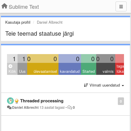
Sublime Text
Kasutaja profiil
Daniel Albrecht
Teie teemad staatuse järgi
1
1
0
0
0
0
0
0
0
tagasi
Kõik
Uus
ülevaatamisel
kavandatud
Started
valmis
lükatud
Viimati uuendatud
Threaded processing
0
Daniel Albrecht
13 aastat tagasi
•
0