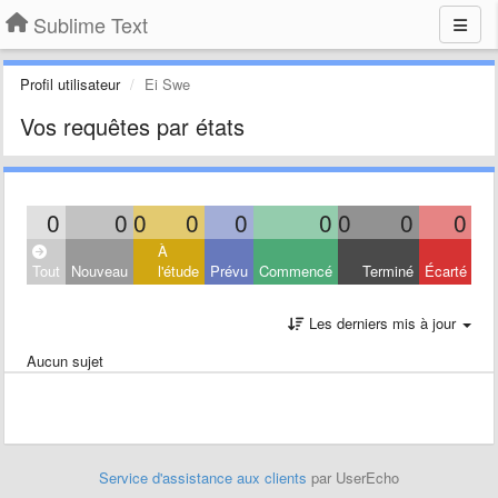
Sublime Text
Profil utilisateur
Ei Swe
Vos requêtes par états
0
0
0
0
0
0
0
0
0
À
Tout
Nouveau
l'étude
Prévu
Commencé
Terminé
Écarté
Les derniers mis à jour
Aucun sujet
Service d'assistance aux clients
par UserEcho