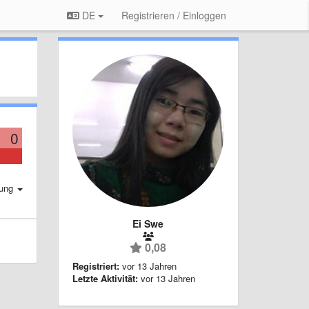
DE
Registrieren / Einloggen
0
rung
Ei Swe
0,08
Registriert:
vor 13 Jahren
Letzte Aktivität:
vor 13 Jahren