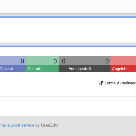
0
0
0
0
Geplant
Gestartet
Fertiggestellt
Abgelehnt
Letzte Aktualisie
mer support service
by UserEcho