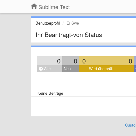
Sublime Text
Benutzerprofil
Ei Swe
Ihr Beantragt-von Status
0
0
0
0
Alle
Neu
Wird überprüft
Keine Beiträge
Custo