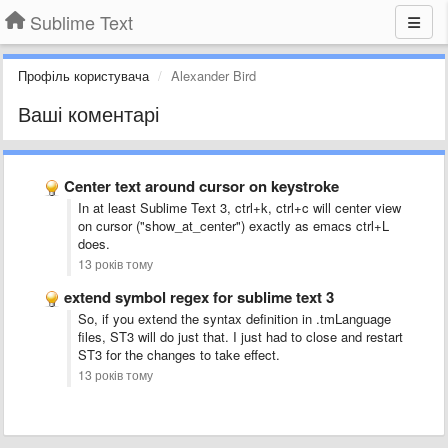
Sublime Text
Профіль користувача
Alexander Bird
Ваші коментарі
Center text around cursor on keystroke
In at least Sublime Text 3, ctrl+k, ctrl+c will center view
on cursor ("show_at_center") exactly as emacs ctrl+L
does.
13 років тому
extend symbol regex for sublime text 3
So, if you extend the syntax definition in .tmLanguage
files, ST3 will do just that. I just had to close and restart
ST3 for the changes to take effect.
13 років тому