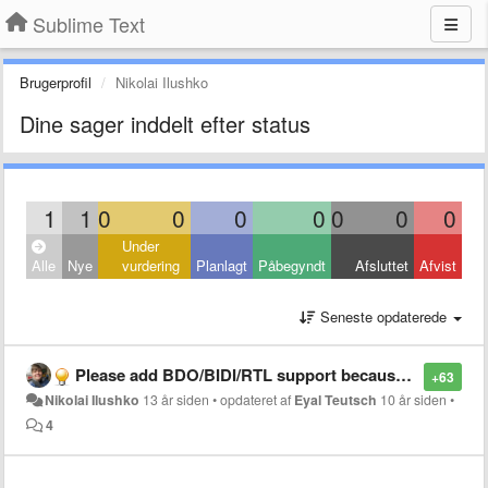
Sublime Text
Brugerprofil
Nikolai Ilushko
Dine sager inddelt efter status
1
1
0
0
0
0
0
0
0
Under
Alle
Nye
vurdering
Planlagt
Påbegyndt
Afsluttet
Afvist
Seneste opdaterede
Please add BDO/BIDI/RTL support because arabic and hebrew are now not supported.
+63
Nikolai Ilushko
13 år siden
•
opdateret af
Eyal Teutsch
10 år siden
•
4