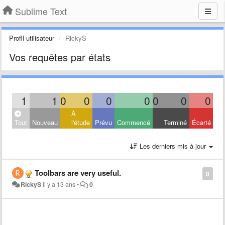
Sublime Text
Profil utilisateur
RickyS
Vos requêtes par états
1
1
0
0
0
0
0
0
0
À
Tout
Nouveau
l'étude
Prévu
Commencé
Terminé
Écarté
Les derniers mis à jour
Toolbars are very useful.
0
RickyS
il y a 13 ans
•
0