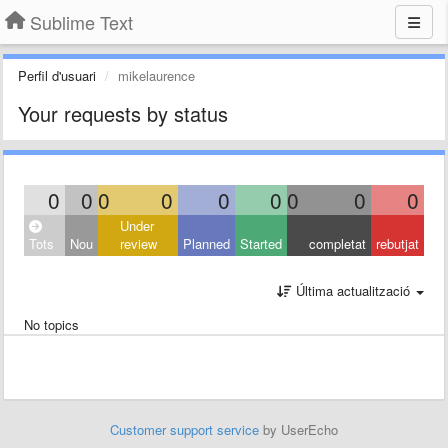
Sublime Text
Perfil d'usuari
mikelaurence
Your requests by status
0
0
0
0
0
0
0
0
0
Under
Tots
Nou
review
Planned
Started
completat
rebutjat
Última actualització
No topics
Customer support service
by UserEcho