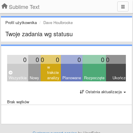
Sublime Text
Profil użytkownika
Dave Houlbrooke
Twoje zadania wg statusu
0
0
0
0
0
0
0
0
w
trakcie
Wszystkie
Nowy
analizy
Planowane
Rozpoczęte
Ukończony
Ostatnia aktualizacja
Brak wątków
Customer support service
by UserEcho