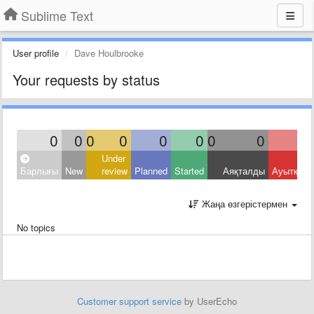
Sublime Text
User profile
Dave Houlbrooke
Your requests by status
0
0
0
0
0
0
0
0
Under
Барлығы
New
review
Planned
Started
Аяқталды
Ауытқыд
Жаңа өзгерістермен
No topics
Customer support service
by UserEcho