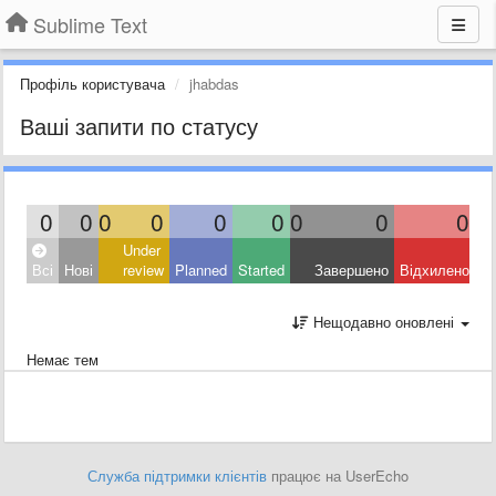
Sublime Text
Профіль користувача
jhabdas
Ваші запити по статусу
0
0
0
0
0
0
0
0
0
Under
Всі
Нові
review
Planned
Started
Завершено
Відхилено
Нещодавно оновлені
Немає тем
Служба підтримки клієнтів
працює на UserEcho