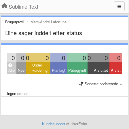
Sublime Text
Brugerprofil
Marc-André Lafortune
Dine sager inddelt efter status
0
0
0
0
0
0
0
0
0
Under
Alle
Nye
vurdering
Planlagt
Påbegyndt
Afsluttet
Afvist
Seneste opdaterede
Ingen emner
Kundesupport
af UserEcho