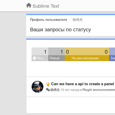
Sublime Text
Профиль пользователя
杨维杰
Ваши запросы по статусу
1
1
0
0
Все
Новые
На рассмотрении
За
Can we have a api to create a panel 
杨维杰
13 лет назад
в
Plugin announcemen