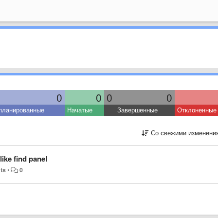
0
0
0
0
планированные
Начатые
Завершенные
Отклоненные
Со свежими изменени
like find panel
ts
•
0