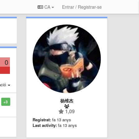
CA
Entrar / Registrar-se
0
ació
杨维杰
+3
1,09
Registrat:
fa 13 anys
Last activity:
fa 13 anys