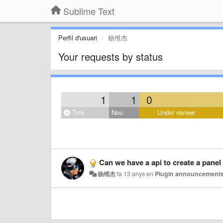
Sublime Text
Perfil d'usuari
杨维杰
Your requests by status
1
1
0
Tots
Nou
Under review
Can we have a api to create a panel 
杨维杰
fa 13 anys
en
Plugin announcement