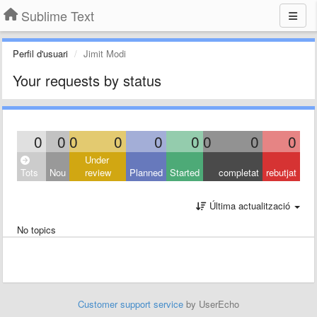
Sublime Text
Perfil d'usuari
Jimit Modi
Your requests by status
0
0
0
0
0
0
0
0
0
Under
Tots
Nou
review
Planned
Started
completat
rebutjat
Última actualització
No topics
Customer support service
by UserEcho