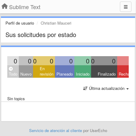
Sublime Text
Perfil de usuario
Christian Mauceri
Sus solicitudes por estado
0
0
0
0
0
0
0
0
En
Todo
Nuevo
revisión
Planeado
Iniciado
Finalizado
Rechaza
Última actualización
Sin topics
Servicio de atención al cliente
por UserEcho