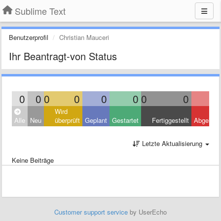
Sublime Text
Benutzerprofil
Christian Mauceri
Ihr Beantragt-von Status
0
0
0
0
0
0
0
0
Wird
Alle
Neu
überprüft
Geplant
Gestartet
Fertiggestellt
Abgelehn
Letzte Aktualisierung
Keine Beiträge
Customer support service
by UserEcho