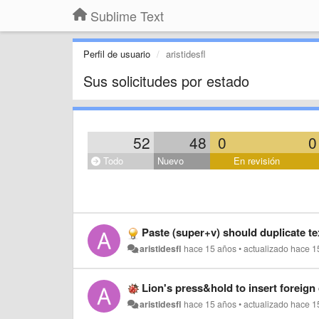
Sublime Text
Perfil de usuario
aristidesfl
Sus solicitudes por estado
52
48
0
0
Todo
Nuevo
En revisión
Paste (super+v) should duplicate tex
aristidesfl
hace 15 años
•
actualizado
hace 1
Lion's press&hold to insert foreign
aristidesfl
hace 15 años
•
actualizado
hace 1