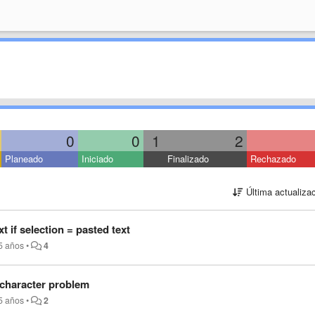
0
0
1
2
Planeado
Iniciado
Finalizado
Rechazado
Última actualiza
t if selection = pasted text
5 años
•
4
 character problem
5 años
•
2