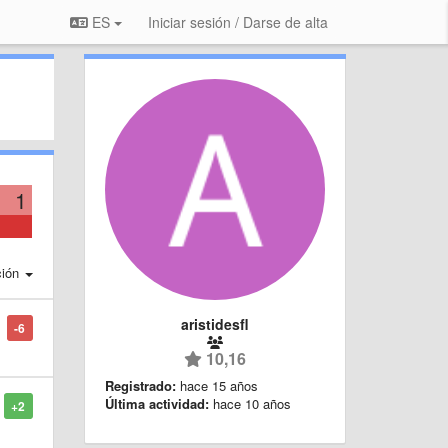
ES
Iniciar sesión / Darse de alta
1
ción
aristidesfl
-6
10,16
Registrado:
hace 15 años
Última actividad:
hace 10 años
+2