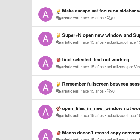
Make escape set focus on sidebar wh
aristidesfl
hace 15 años
•
0
Super+N open new window and Su
aristidesfl
hace 15 años
•
actualizado
hace 1
find_selected_text not working
aristidesfl
hace 15 años
•
actualizado por
Vi
Remember fullscreen between sess
aristidesfl
hace 15 años
•
0
open_files_in_new_window not wor
aristidesfl
hace 15 años
•
actualizado
hace 1
Macro doesn't record copy comma
aristidesfl
hace 15 años
•
actualizado
hace 1