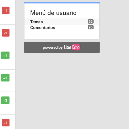
-1
Menú de usuario
Temas
52
Comentarios
95
-1
+1
+1
+3
-1