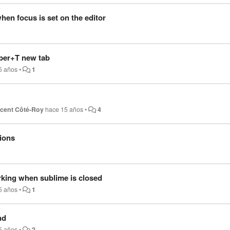
en focus is set on the editor
per+T new tab
5 años
•
1
ncent Côté-Roy
hace 15 años
•
4
ions
king when sublime is closed
5 años
•
1
nd
5 años
•
2