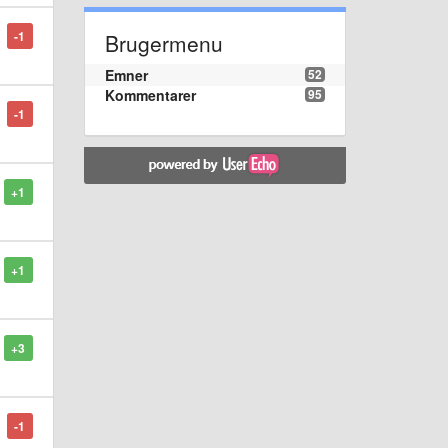
-1
Brugermenu
Emner
52
Kommentarer
95
-1
+1
+1
+3
-1