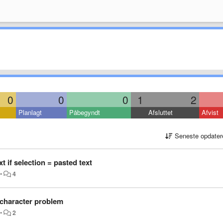
0
0
0
1
2
Planlagt
Påbegyndt
Afsluttet
Afvist
Seneste opdater
t if selection = pasted text
•
4
 character problem
•
2