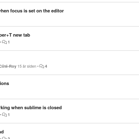
en focus is set on the editor
per+T new tab
•
1
 Côté-Roy
15 år siden
•
4
ions
king when sublime is closed
•
1
nd
•
2