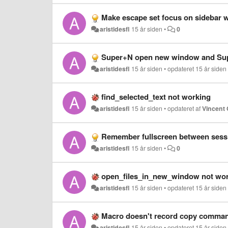
Make escape set focus on sidebar wh
aristidesfl
15 år siden
•
0
Super+N open new window and Su
aristidesfl
15 år siden
•
opdateret
15 år siden
find_selected_text not working
aristidesfl
15 år siden
•
opdateret af
Vincent
Remember fullscreen between sess
aristidesfl
15 år siden
•
0
open_files_in_new_window not wor
aristidesfl
15 år siden
•
opdateret
15 år siden
Macro doesn't record copy comma
aristidesfl
15 år siden
•
opdateret
15 år siden