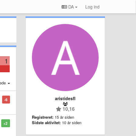
DA
Log ind
1
ede
aristidesfl
-6
10,16
Registreret:
15 år siden
Sidste aktivitet:
10 år siden
+2