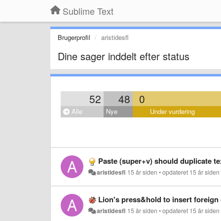
Sublime Text
Brugerprofil
aristidesfl
Dine sager inddelt efter status
52
48
0
Alle
Nye
Under vurdering
Paste (super+v) should duplicate tex
aristidesfl
15 år siden
•
opdateret
15 år siden
Lion's press&hold to insert foreign
aristidesfl
15 år siden
•
opdateret
15 år siden