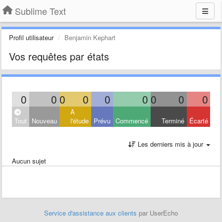
Sublime Text
Profil utilisateur
Benjamin Kephart
Vos requêtes par états
0
0
0
0
0
0
0
0
0
À
Tout
Nouveau
l'étude
Prévu
Commencé
Terminé
Écarté
Les derniers mis à jour
Aucun sujet
Service d'assistance aux clients
par UserEcho