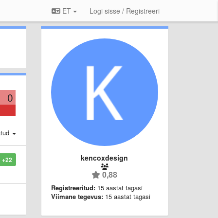
ET
Logi sisse / Registreeri
0
atud
kencoxdesign
+22
0,88
Registreeritud:
15 aastat tagasi
Viimane tegevus:
15 aastat tagasi