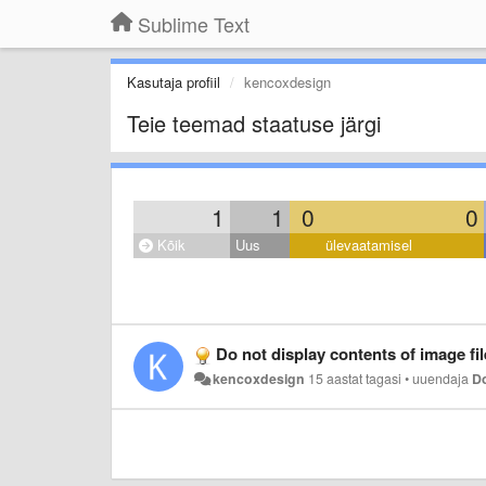
Sublime Text
Kasutaja profiil
kencoxdesign
Teie teemad staatuse järgi
1
1
0
0
Kõik
Uus
ülevaatamisel
Do not display contents of image fil
kencoxdesign
15 aastat tagasi
•
uuendaja
D