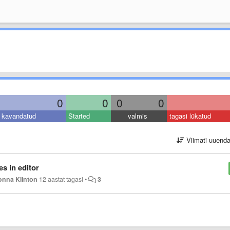
0
0
0
0
kavandatud
Started
valmis
tagasi lükatud
Viimati uuend
es in editor
onna Klinton
12 aastat tagasi
•
3