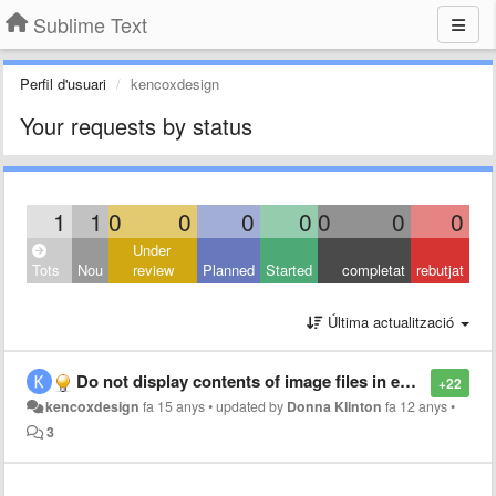
Sublime Text
Perfil d'usuari
kencoxdesign
Your requests by status
1
1
0
0
0
0
0
0
0
Under
Tots
Nou
review
Planned
Started
completat
rebutjat
Última actualització
Do not display contents of image files in editor
+22
kencoxdesign
fa 15 anys
•
updated by
Donna Klinton
fa 12 anys
•
3