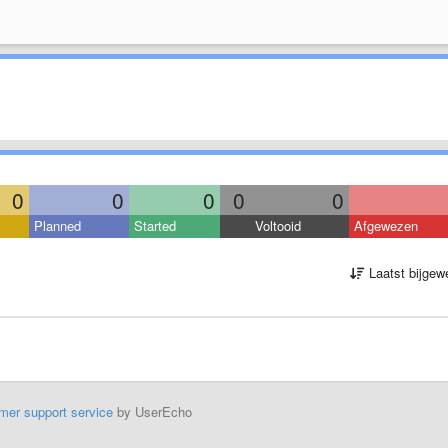
0
0
0
0
0
Planned
Started
Voltooid
Afgewezen
Laatst bijgew
mer support service
by UserEcho