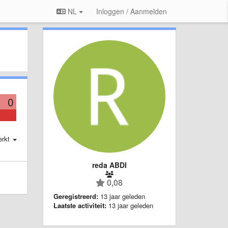
NL
Inloggen / Aanmelden
0
erkt
reda ABDI
0,08
Geregistreerd:
13 jaar geleden
Laatste activiteit:
13 jaar geleden