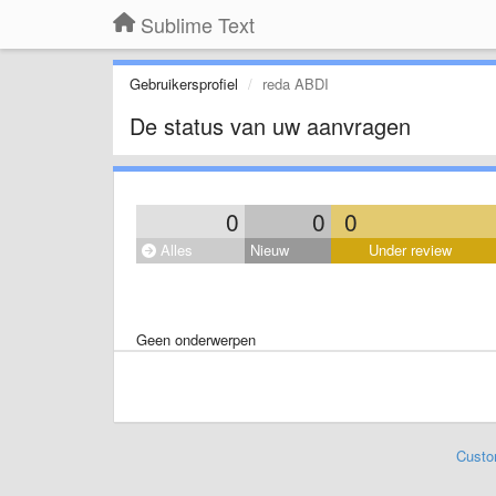
Sublime Text
Gebruikersprofiel
reda ABDI
De status van uw aanvragen
0
0
0
Alles
Nieuw
Under review
Geen onderwerpen
Custo