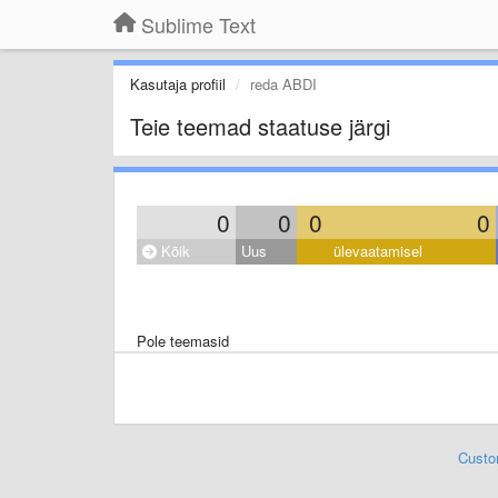
Sublime Text
Kasutaja profiil
reda ABDI
Teie teemad staatuse järgi
0
0
0
0
Kõik
Uus
ülevaatamisel
Pole teemasid
Custo