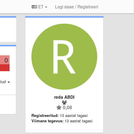
ET
Logi sisse / Registreeri
0
atud
reda ABDI
0,08
Registreeritud:
13 aastat tagasi
Viimane tegevus:
13 aastat tagasi