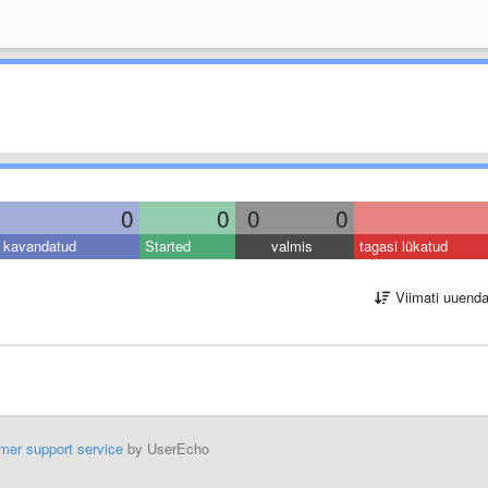
0
0
0
0
kavandatud
Started
valmis
tagasi lükatud
Viimati uuend
mer support service
by UserEcho