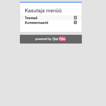
Kasutaja menüü
Teemad
0
Kommentaarid
1