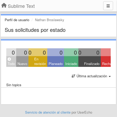
Sublime Text
Perfil de usuario
Nathan Broslawsky
Sus solicitudes por estado
0
0
0
0
0
0
0
0
En
Todo
Nuevo
revisión
Planeado
Iniciado
Finalizado
Rechaza
Última actualización
Sin topics
Servicio de atención al cliente
por UserEcho