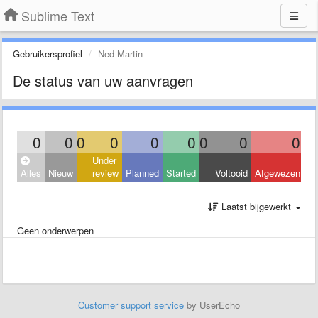
Sublime Text
Gebruikersprofiel
Ned Martin
De status van uw aanvragen
0
0
0
0
0
0
0
0
0
Under
Alles
Nieuw
review
Planned
Started
Voltooid
Afgewezen
Laatst bijgewerkt
Geen onderwerpen
Customer support service
by UserEcho