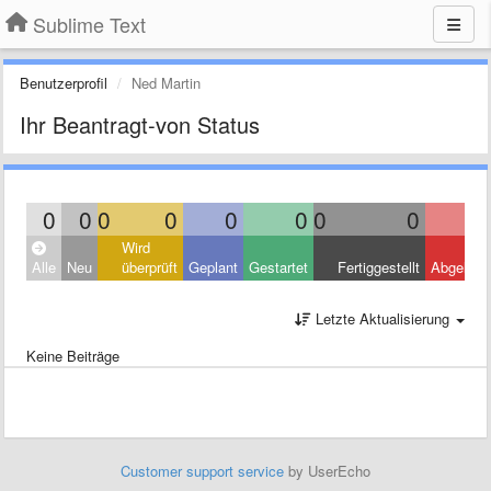
Sublime Text
Benutzerprofil
Ned Martin
Ihr Beantragt-von Status
0
0
0
0
0
0
0
0
Wird
Alle
Neu
überprüft
Geplant
Gestartet
Fertiggestellt
Abgelehn
Letzte Aktualisierung
Keine Beiträge
Customer support service
by UserEcho