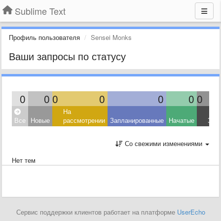
Sublime Text
Профиль пользователя
Sensei Monks
Ваши запросы по статусу
0
0
0
0
0
0
0
На
Все
Новые
рассмотрении
Запланированные
Начатые
Зав
Со свежими изменениями
Нет тем
Сервис поддержки клиентов работает на платформе
UserEcho