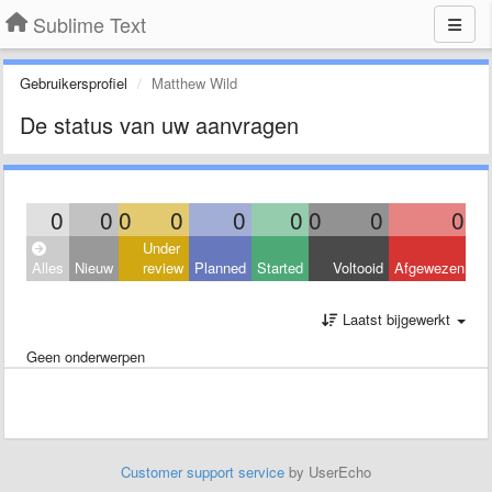
Sublime Text
Gebruikersprofiel
Matthew Wild
De status van uw aanvragen
0
0
0
0
0
0
0
0
0
Under
Alles
Nieuw
review
Planned
Started
Voltooid
Afgewezen
Laatst bijgewerkt
Geen onderwerpen
Customer support service
by UserEcho