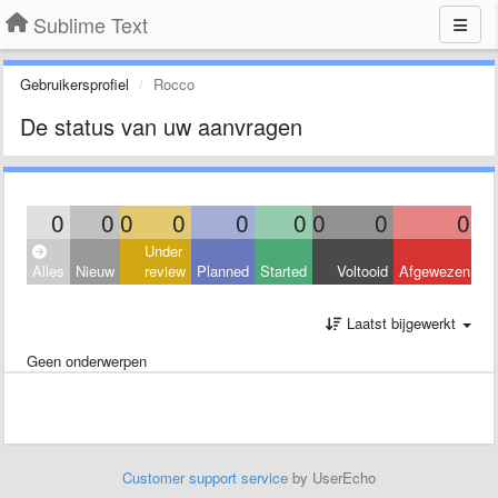
Sublime Text
Gebruikersprofiel
Rocco
De status van uw aanvragen
0
0
0
0
0
0
0
0
0
Under
Alles
Nieuw
review
Planned
Started
Voltooid
Afgewezen
Laatst bijgewerkt
Geen onderwerpen
Customer support service
by UserEcho