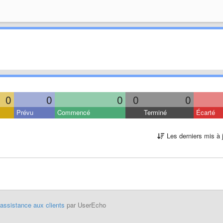
0
0
0
0
0
Prévu
Commencé
Terminé
Écarté
Les derniers mis à 
'assistance aux clients
par UserEcho