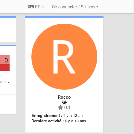
FR
Se connecter / S'inscrire
0
jour
Rocco
0,1
Enregistrement :
il y a 13 ans
Dernière activité :
il y a 13 ans