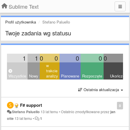
Sublime Text
Profil użytkownika
Stefano Paluello
Twoje zadania wg statusu
1
1
0
0
0
0
0
0
w
trakcie
Wszystkie
Nowy
analizy
Planowane
Rozpoczęte
Ukończony
Ostatnia aktualizacja
F# support
0
Stefano Paluello
13 lat temu
•
Ostatnio zmodyfikowane przez
jan
otte
13 lat temu
•
1