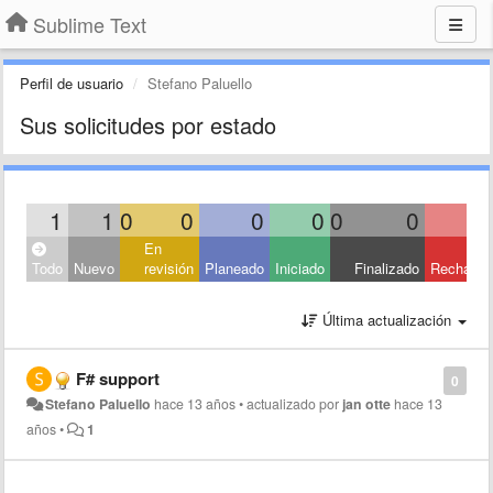
Sublime Text
Perfil de usuario
Stefano Paluello
Sus solicitudes por estado
1
1
0
0
0
0
0
0
En
Todo
Nuevo
revisión
Planeado
Iniciado
Finalizado
Rechaza
Última actualización
F# support
0
Stefano Paluello
hace 13 años
•
actualizado por
jan otte
hace 13
años
•
1