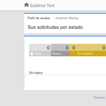
Sublime Text
Perfil de usuario
Jonathan Mosley
Sus solicitudes por estado
0
0
0
0
Todo
Nuevo
En revisión
Sin topics
Servicio