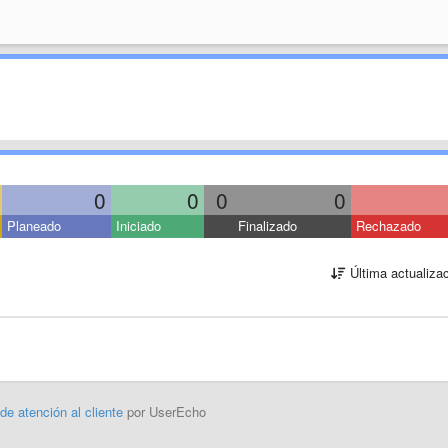
0
0
0
0
Planeado
Iniciado
Finalizado
Rechazado
Última actualiza
 de atención al cliente
por UserEcho