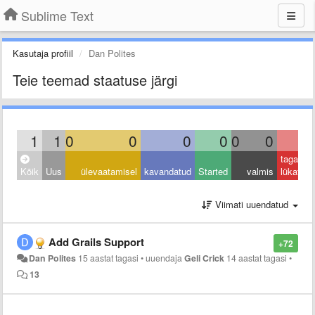
Sublime Text
Kasutaja profiil
Dan Polites
Teie teemad staatuse järgi
1
1
0
0
0
0
0
0
0
tagasi
Kõik
Uus
ülevaatamisel
kavandatud
Started
valmis
lükatud
Viimati uuendatud
Add Grails Support
+72
Dan Polites
15 aastat tagasi
•
uuendaja
Geli Crick
14 aastat tagasi
•
13