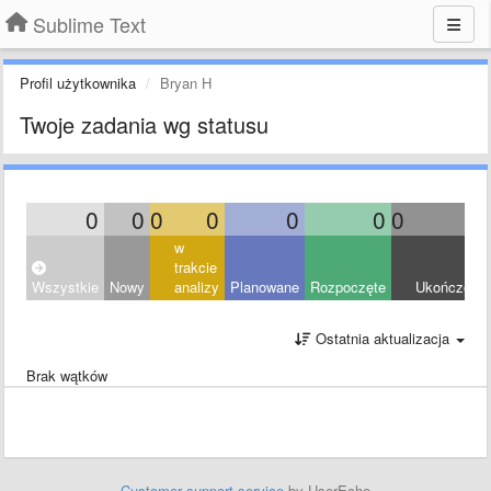
Sublime Text
Profil użytkownika
Bryan H
Twoje zadania wg statusu
0
0
0
0
0
0
0
0
w
trakcie
Wszystkie
Nowy
analizy
Planowane
Rozpoczęte
Ukończony
Ostatnia aktualizacja
Brak wątków
Customer support service
by UserEcho