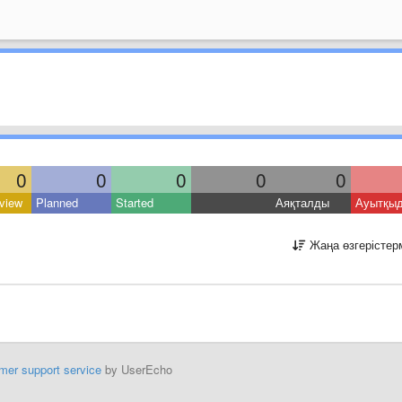
0
0
0
0
0
view
Planned
Started
Аяқталды
Ауытқы
Жаңа өзгерістер
mer support service
by UserEcho