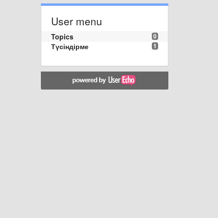
User menu
Topics
0
Түсіндірме
1