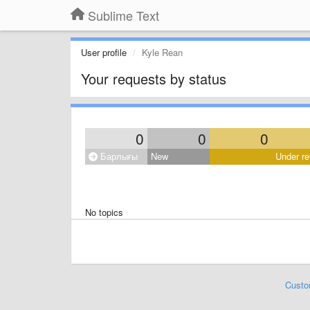
Sublime Text
User profile
Kyle Rean
Your requests by status
0
0
0
Барлығы
New
Under re
No topics
Custo