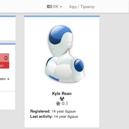
KK
Кіру / Tiркелу
0
ды
мен
Kyle Rean
0.1
Registered:
14 year бұрын
Last activity:
14 year бұрын