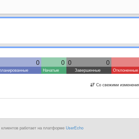
0
0
0
0
планированные
Начатые
Завершенные
Отклоненные
Со свежими изменени
 клиентов работает на платформе
UserEcho