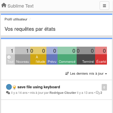
Sublime Text
Profil utilisateur
Vos requêtes par états
1
1
0
0
0
0
0
0
0
À
Tout
Nouveau
l'étude
Prévu
Commencé
Terminé
Écarté
Les derniers mis à jour
save file using keyboard
0
il y a 14 ans
•
mis à jour par
Rodrigue Cloutier
il y a 13 ans
•
2