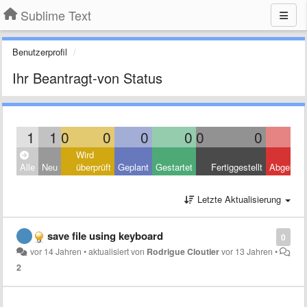
Sublime Text
Benutzerprofil
Ihr Beantragt-von Status
1
1
0
0
0
0
0
0
Wird
Alle
Neu
überprüft
Geplant
Gestartet
Fertiggestellt
Abgelehn
Letzte Aktualisierung
save file using keyboard
0
vor 14 Jahren
•
aktualisiert von
Rodrigue Cloutier
vor 13 Jahren
•
2