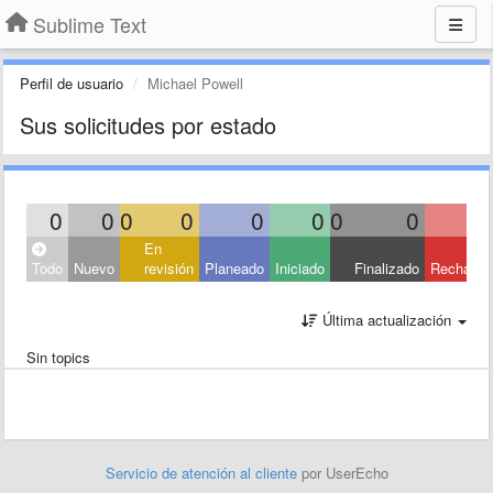
Sublime Text
Perfil de usuario
Michael Powell
Sus solicitudes por estado
0
0
0
0
0
0
0
0
En
Todo
Nuevo
revisión
Planeado
Iniciado
Finalizado
Rechaza
Última actualización
Sin topics
Servicio de atención al cliente
por UserEcho