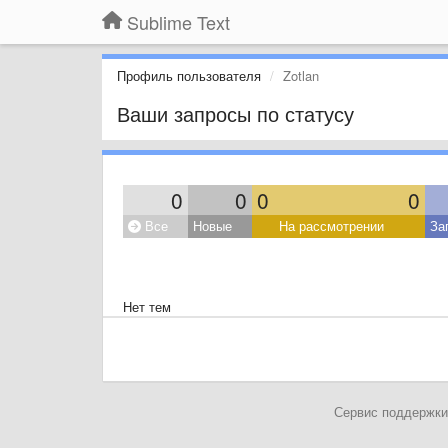
Sublime Text
Профиль пользователя
Zotlan
Ваши запросы по статусу
0
0
0
0
Все
Новые
На рассмотрении
За
Нет тем
Сервис поддержки