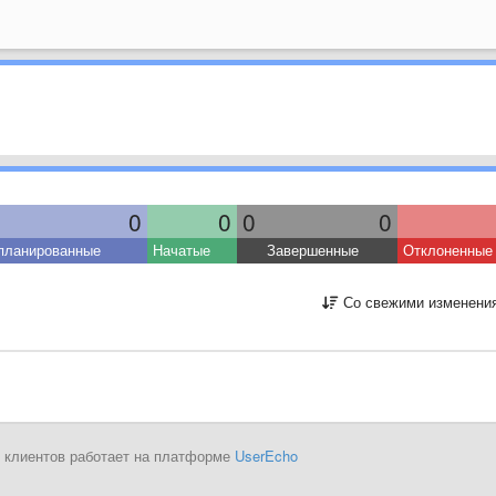
0
0
0
0
планированные
Начатые
Завершенные
Отклоненные
Со свежими изменени
 клиентов работает на платформе
UserEcho