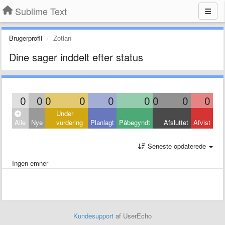
Sublime Text
Brugerprofil
Zotlan
Dine sager inddelt efter status
0
0
0
0
0
0
0
0
0
Under
Alle
Nye
vurdering
Planlagt
Påbegyndt
Afsluttet
Afvist
Seneste opdaterede
Ingen emner
Kundesupport
af UserEcho