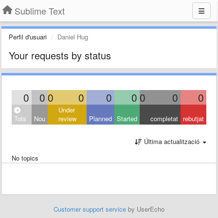
Sublime Text
Perfil d'usuari
Daniel Hug
Your requests by status
0
0
0
0
0
0
0
0
0
Under
Tots
Nou
review
Planned
Started
completat
rebutjat
Última actualització
No topics
Customer support service
by UserEcho