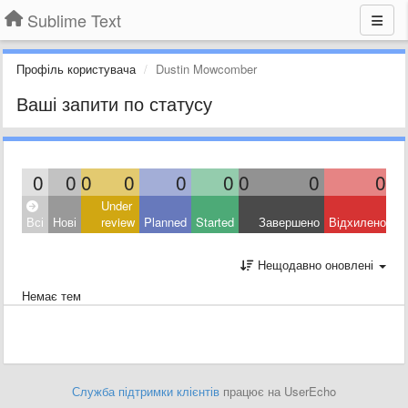
Sublime Text
Профіль користувача
Dustin Mowcomber
Ваші запити по статусу
0
0
0
0
0
0
0
0
0
Under
Всі
Нові
review
Planned
Started
Завершено
Відхилено
Нещодавно оновлені
Немає тем
Служба підтримки клієнтів
працює на UserEcho