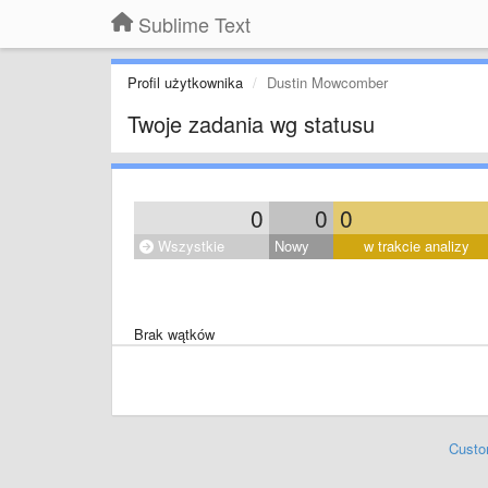
Sublime Text
Profil użytkownika
Dustin Mowcomber
Twoje zadania wg statusu
0
0
0
Wszystkie
Nowy
w trakcie analizy
Brak wątków
Custo