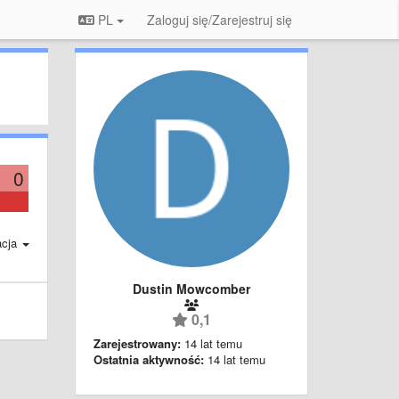
PL
Zaloguj się/Zarejestruj się
0
acja
Dustin Mowcomber
0,1
Zarejestrowany:
14 lat temu
Ostatnia aktywność:
14 lat temu