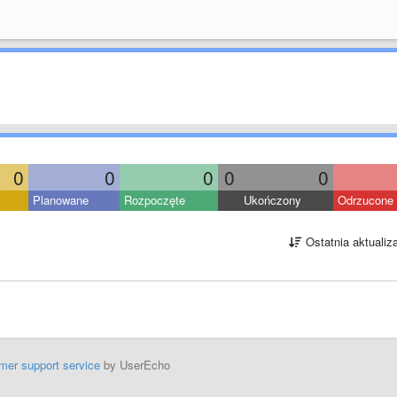
0
0
0
0
0
Planowane
Rozpoczęte
Ukończony
Odrzucone
Ostatnia aktualiz
mer support service
by UserEcho